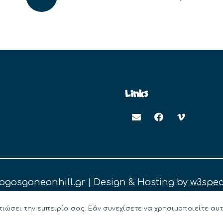
Links
logosgoneonhill.gr | Design & Hosting by
w3spec
τιώσει την εμπειρία σας. Εάν συνεχίσετε να χρησιμοποιείτε αυτ