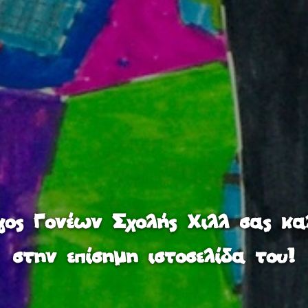
ος Γονέων Σχολής Χιλλ σας κα
στην επίσημη ιστοσελίδα του!